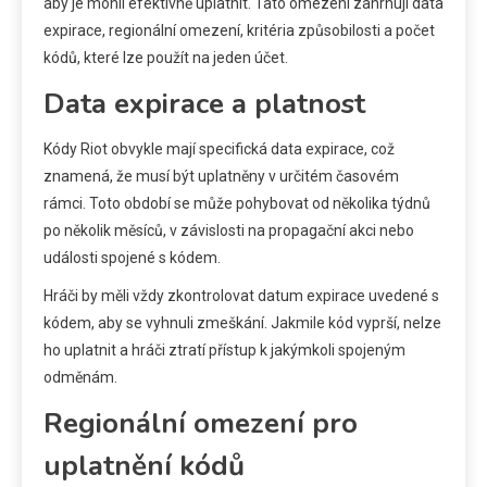
aby je mohli efektivně uplatnit. Tato omezení zahrnují data
expirace, regionální omezení, kritéria způsobilosti a počet
kódů, které lze použít na jeden účet.
Data expirace a platnost
Kódy Riot obvykle mají specifická data expirace, což
znamená, že musí být uplatněny v určitém časovém
rámci. Toto období se může pohybovat od několika týdnů
po několik měsíců, v závislosti na propagační akci nebo
události spojené s kódem.
Hráči by měli vždy zkontrolovat datum expirace uvedené s
kódem, aby se vyhnuli zmeškání. Jakmile kód vyprší, nelze
ho uplatnit a hráči ztratí přístup k jakýmkoli spojeným
odměnám.
Regionální omezení pro
uplatnění kódů