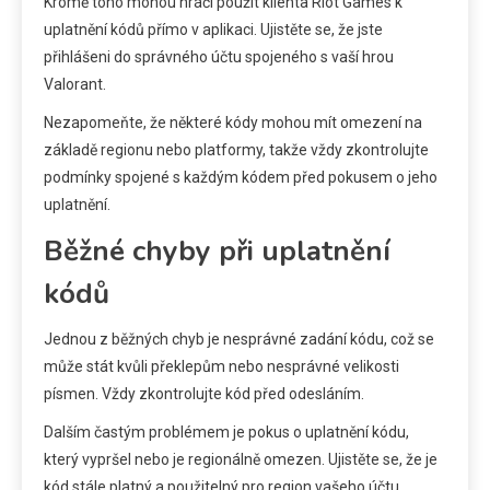
Kromě toho mohou hráči použít klienta Riot Games k
uplatnění kódů přímo v aplikaci. Ujistěte se, že jste
přihlášeni do správného účtu spojeného s vaší hrou
Valorant.
Nezapomeňte, že některé kódy mohou mít omezení na
základě regionu nebo platformy, takže vždy zkontrolujte
podmínky spojené s každým kódem před pokusem o jeho
uplatnění.
Běžné chyby při uplatnění
kódů
Jednou z běžných chyb je nesprávné zadání kódu, což se
může stát kvůli překlepům nebo nesprávné velikosti
písmen. Vždy zkontrolujte kód před odesláním.
Dalším častým problémem je pokus o uplatnění kódu,
který vypršel nebo je regionálně omezen. Ujistěte se, že je
kód stále platný a použitelný pro region vašeho účtu.