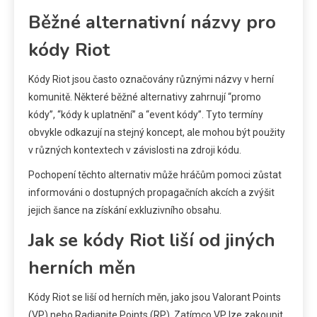
Běžné alternativní názvy pro
kódy Riot
Kódy Riot jsou často označovány různými názvy v herní
komunitě. Některé běžné alternativy zahrnují “promo
kódy”, “kódy k uplatnění” a “event kódy”. Tyto termíny
obvykle odkazují na stejný koncept, ale mohou být použity
v různých kontextech v závislosti na zdroji kódu.
Pochopení těchto alternativ může hráčům pomoci zůstat
informováni o dostupných propagačních akcích a zvýšit
jejich šance na získání exkluzivního obsahu.
Jak se kódy Riot liší od jiných
herních měn
Kódy Riot se liší od herních měn, jako jsou Valorant Points
(VP) nebo Radianite Points (RP). Zatímco VP lze zakoupit