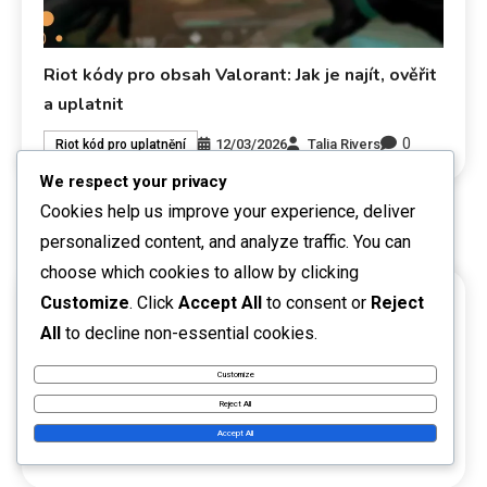
Riot kódy pro obsah Valorant: Jak je najít, ověřit
a uplatnit
0
12/03/2026
Talia Rivers
Riot kód pro uplatnění
We respect your privacy
Cookies help us improve your experience, deliver
personalized content, and analyze traffic. You can
choose which cookies to allow by clicking
Customize
. Click
Accept All
to consent or
Reject
ODKAZY
All
to decline non-essential cookies.
Obsah
Customize
Kontaktujte nás
Reject All
Accept All
O společnosti