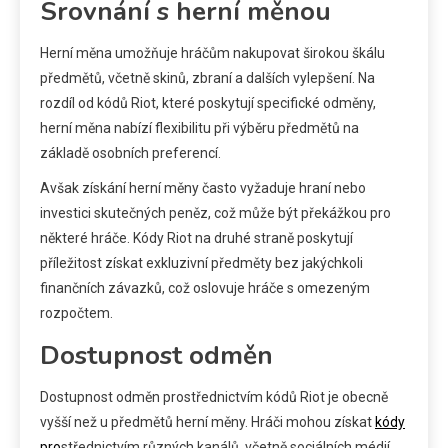
Srovnání s herní měnou
Herní měna umožňuje hráčům nakupovat širokou škálu
předmětů, včetně skinů, zbraní a dalších vylepšení. Na
rozdíl od kódů Riot, které poskytují specifické odměny,
herní měna nabízí flexibilitu při výběru předmětů na
základě osobních preferencí.
Avšak získání herní měny často vyžaduje hraní nebo
investici skutečných peněz, což může být překážkou pro
některé hráče. Kódy Riot na druhé straně poskytují
příležitost získat exkluzivní předměty bez jakýchkoli
finančních závazků, což oslovuje hráče s omezeným
rozpočtem.
Dostupnost odměn
Dostupnost odměn prostřednictvím kódů Riot je obecně
vyšší než u předmětů herní měny. Hráči mohou získat
kódy
pro
střednictvím různých kanálů, včetně sociálních médií,