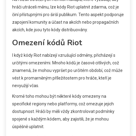
hráči utráceli měnu, lze kódy Riot uplatnit zdarma, což je
činí přístupnými pro širší publikum. Tento aspekt podporuje
zapojení komunity a účast na akcích nebo propagačních
akcích, kde jsou tyto kódy distribuovány.
Omezení kódů Riot
I když kódy Riot nabízejí vzrušující odměny, přicházejí s
určitými omezeními. Mnoho kódů je časově citlivých, což
znamená, že mohou vypršet po určitém období, což může
vést k promarněným příležitostem pro hráče, kteří je
nevyužijí včas.
Kromě toho mohou být některé kódy omezeny na
specifické regiony nebo platformy, což omezuje jejich
dostupnost. Hráči by měli vždy zkontrolovat podmínky
spojené s každým kódem, aby zajistili, že je mohou
úspěšně uplatnit.